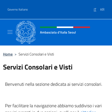
Salta al contenuto
IT
KR
Governo Italiano
Intestazione sito, social e menù
Ambasciata d'Italia Seoul
Il nuovo sito dell'Ambasciata d'Italia Seoul
Home
>
Servizi Consolari e Visti
Servizi Consolari e Visti
Benvenuti nella sezione dedicata ai servizi consolari.
Per facilitare la navigazione abbiamo suddiviso i vari