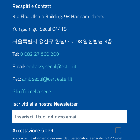
Sezione footer
Recapiti e Contatti
3rd Floor, Ilshin Building, 98 Hannam-daero,
Yongsan-gu, Seoul 04418
서울특별시 용산구 한남대로 98 일신빌딩 3층
Tel:
0 082 27 500 200
Email:
embassy.seoul@esteri.it
Pec:
amb.seoul@cert.esteri.it
Gli uffici della sede
Iscriviti alla nostra Newsletter
Inserisci la tua email
Accettazione GDPR
Autorizzo il trattamento dei miei dati personali ai sensi del GDPR e del