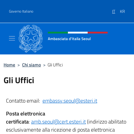
Salta al contenuto
IT
KR
Governo Italiano
Intestazione sito, social e menù
Ambasciata d'Italia Seoul
Il nuovo sito dell'Ambasciata d'Italia Seoul
Home
>
Chi siamo
>
Gli Uffici
Gli Uffici
Contatto email:
embassy.seoul@esteri.it
Posta elettronica
certificata
:
amb.seoul@cert.esteri.it
(indirizzo abilitato
esclusivamente alla ricezione di posta elettronica