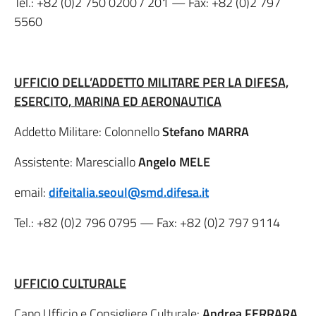
Tel.:
+82 (0)2 750 0200
/ 201 — Fax:
+82 (0)2 797
5560
U
FFICIO DELL’ADDETTO MILITARE PER LA DIFESA,
ESERCITO, MARINA ED AERONAUTICA
Addetto Militare: Colonnello
Stefano MARRA
Assistente: Maresciallo
Angelo MELE
email:
difeitalia.seoul@smd.difesa.it
Tel.:
+82 (0)2 796 0795
— Fax:
+82 (0)2 797 9114
UFFICIO CULTURALE
Capo Ufficio e Consigliere Culturale:
Andrea FERRARA