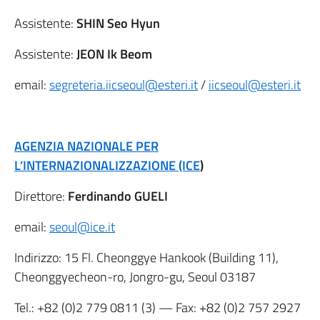
Assistente:
SHIN Seo Hyun
Assistente:
JEON Ik Beom
email:
segreteria.iicseoul@esteri.it
/
iicseoul@esteri.it
AGENZIA NAZIONALE PER
L’INTERNAZIONALIZZAZIONE (ICE
)
Direttore:
Ferdinando GUELI
email:
seoul@ice.it
Indirizzo: 15 Fl. Cheonggye Hankook (Building 11),
Cheonggyecheon-ro, Jongro-gu, Seoul 03187
Tel.: +82 (0)2 779 0811 (3) — Fax: +82 (0)2 757 2927