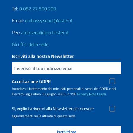
Tel:
0 082 27 500 200
Email:
embassy.seoul@esteri.it
Pec:
amb.seoul@cert.esteri.it
Gli uffici della sede
Iscriviti alla nostra Newsletter
Inserisci la tua email
Accettazione GDPR
Autorizzo il trattamento dei miei dati personali ai sensi del GDPR e del
Decreto Legislativo 30 giugno 2003, n.196
Privacy
Note Legali
Sì, voglio iscrivermi alla Newsletter per ricevere
aggiornamenti sulle attività di questa sede