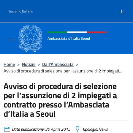
Salta al contenuto
IT
Governo Italiano
Intestazione sito, social e menù
Ambasciata d'Italia Seoul
Il nuovo sito dell'Ambasciata d'Italia Seoul
Home
>
Notizie
>
Dall’Ambasciata
>
Avviso di procedura di selezione per l’assunzione di 2 impiegati...
Avviso di procedura di selezione
per l’assunzione di 2 impiegati a
contratto presso l’Ambasciata
d’Italia a Seoul
Data pubblicazione:
30 Aprile 2015
Tipologia:
News