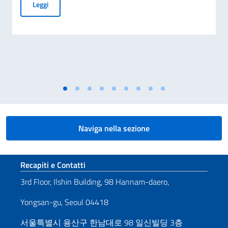
Bando di concorso per l'assunzione di FDI Analyst presso l'I
Leggi
Naviga nella sezione
Sezione footer
Recapiti e Contatti
3rd Floor, Ilshin Building, 98 Hannam-daero,
Yongsan-gu, Seoul 04418
서울특별시 용산구 한남대로 98 일신빌딩 3층