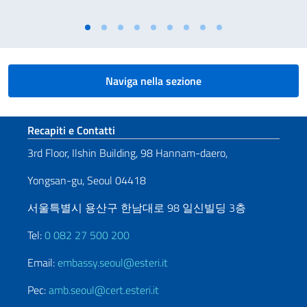
Naviga nella sezione
Sezione footer
Recapiti e Contatti
3rd Floor, Ilshin Building, 98 Hannam-daero,
Yongsan-gu, Seoul 04418
서울특별시 용산구 한남대로 98 일신빌딩 3층
Tel:
0 082 27 500 200
Email:
embassy.seoul@esteri.it
Pec:
amb.seoul@cert.esteri.it