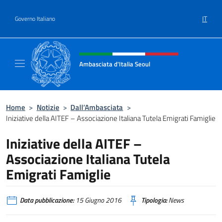
Salta al contenuto
IT
Governo Italiano
Intestazione sito, social e menù
Ambasciata d'Italia Seoul
Il nuovo sito dell'Ambasciata d'Italia Seoul
Home
>
Notizie
>
Dall’Ambasciata
>
Iniziative della AITEF – Associazione Italiana Tutela Emigrati Famiglie
Iniziative della AITEF –
Associazione Italiana Tutela
Emigrati Famiglie
Data pubblicazione:
15 Giugno 2016
Tipologia:
News