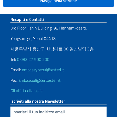
Naviga nella sezione
Sezione footer
Recapiti e Contatti
3rd Floor, Ilshin Building, 98 Hannam-daero,
Yongsan-gu, Seoul 04418
서울특별시 용산구 한남대로 98 일신빌딩 3층
Tel:
0 082 27 500 200
Email:
embassy.seoul@esteri.it
Pec:
amb.seoul@cert.esteri.it
Gli uffici della sede
Iscriviti alla nostra Newsletter
Inserisci la tua email