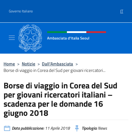
Salta al contenuto
IT
Governo Italiano
Intestazione sito, social e menù
Ambasciata d'Italia Seoul
Il nuovo sito dell'Ambasciata d'Italia Seoul
Home
>
Notizie
>
Dall’Ambasciata
>
Borse di viaggio in Corea del Sud per giovani ricercatori...
Borse di viaggio in Corea del Sud
per giovani ricercatori italiani –
scadenza per le domande 16
giugno 2018
Data pubblicazione:
11 Aprile 2018
Tipologia:
News