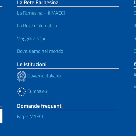
La Rete Farnesina
L
La Farnesina – il MAECI
C
La Rete diplomatica
I
Viaggiare sicuri
S
Dove siamo nel mondo
C
Le Istituzioni
A
Governo Italiano
A
Europa.eu
Domande frequenti
Faq – MAECI