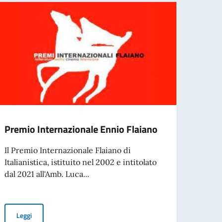
Premio Internazionale Ennio Flaiano
Avvis
candi
Il Premio Internazionale Flaiano di
per g
Italianistica, istituito nel 2002 e intitolato
coope
dal 2021 all'Amb. Luca...
della
dell’
coope
Premio Internazionale Ennio Flaiano
Leggi