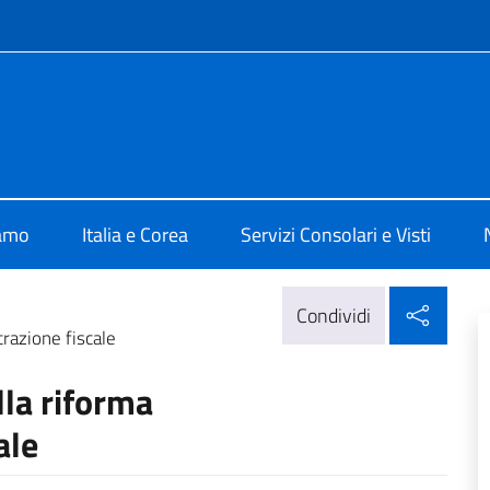
e menù
a Seoul
iamo
Italia e Corea
Servizi Consolari e Visti
Condi
Condividi
razione fiscale
la riforma
ale