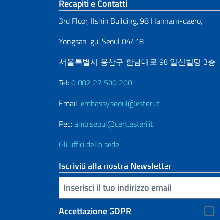
Sezione footer
Recapiti e Contatti
3rd Floor, Ilshin Building, 98 Hannam-daero,
Yongsan-gu, Seoul 04418
서울특별시 용산구 한남대로 98 일신빌딩 3층
Tel:
0 082 27 500 200
Email:
embassy.seoul@esteri.it
Pec:
amb.seoul@cert.esteri.it
Gli uffici della sede
Iscriviti alla nostra Newsletter
Inserisci la tua email
Accettazione GDPR