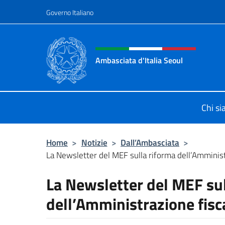
Salta al contenuto
Governo Italiano
Intestazione sito, social 
Ambasciata d'Italia Seoul
Il nuovo sito dell'Ambasciata d'Itali
Chi s
Home
>
Notizie
>
Dall’Ambasciata
>
La Newsletter del MEF sulla riforma dell’Amminist
La Newsletter del MEF sul
dell’Amministrazione fisc