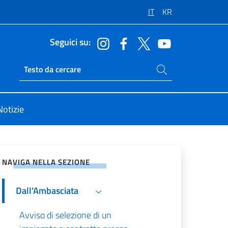
IT
KR
Seguici su:
Cerca nel sito
Ricerca sito live
Notizie
vidi sui Social Network
NAVIGA NELLA SEZIONE
Dall'Ambasciata
Avviso di selezione di un