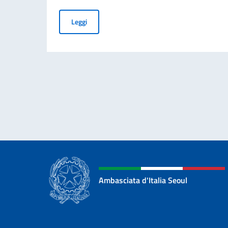
Bando di concorso per l'assunzione di FDI Analy
Leggi
Ambasciata d'Italia Seoul