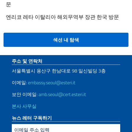
문
엔리코 레타 이탈리아 해외무역부 장관 한국 방문
섹션 내 탐색
Sezione footer
주소 및 연락처
서울특별시
용산구
한남대로
98
일신빌딩
3
층
이메일:
embassy.seoul@esteri.it
보안 이메일:
amb.seoul@cert.esteri.it
본사 사무실
뉴스 레터 구독하기
Inserisci la tua email