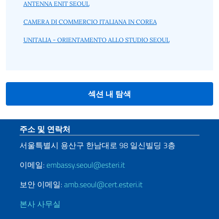
ANTENNA ENIT SEOUL
CAMERA DI COMMERCIO ITALIANA IN COREA
UNITALIA - ORIENTAMENTO ALLO STUDIO SEOUL
섹션 내 탐색
Sezione footer
주소 및 연락처
서울특별시
용산구
한남대로
98
일신빌딩
3
층
이메일:
embassy.seoul@esteri.it
보안 이메일:
amb.seoul@cert.esteri.it
본사 사무실