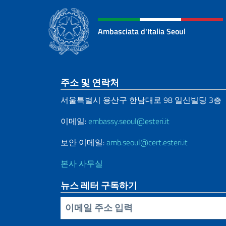
Ambasciata d'Italia Seoul
Sezione footer
주소 및 연락처
서울특별시
용산구
한남대로
98
일신빌딩
3
층
이메일:
embassy.seoul@esteri.it
보안 이메일:
amb.seoul@cert.esteri.it
본사 사무실
뉴스 레터 구독하기
Inserisci la tua email