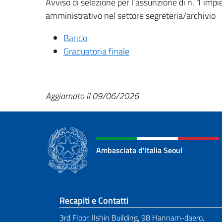
Avviso di selezione per l’assunzione di n. 1 impi
amministrativo nel settore segreteria/archivio
Bando
Graduatoria finale
Aggiornato il 09/06/2026
Ambasciata d'Italia Seoul
Sezione footer
Recapiti e Contatti
3rd Floor, Ilshin Building, 98 Hannam-daero,