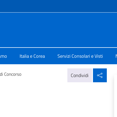
e menù
a Seoul
iamo
Italia e Corea
Servizi Consolari e Visti
Condi
di Concorso
Condividi