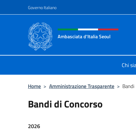
Salta al contenuto
Governo Italiano
Intestazione sito, social 
Ambasciata d'Italia Seoul
Il nuovo sito dell'Ambasciata d'Itali
Chi s
Home
>
Amministrazione Trasparente
>
Bandi 
Bandi di Concorso
2026