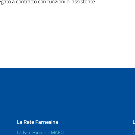
egato a contratto con funzioni di assistente
La Rete Farnesina
L
La Farnesina – il MAECI
C