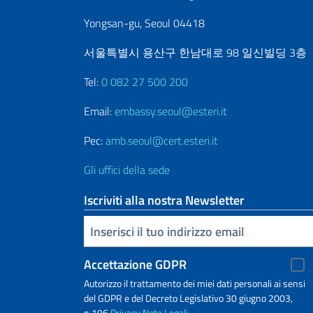
Yongsan-gu, Seoul 04418
서울특별시 용산구 한남대로 98 일신빌딩 3층
Tel:
0 082 27 500 200
Email:
embassy.seoul@esteri.it
Pec:
amb.seoul@cert.esteri.it
Gli uffici della sede
Iscriviti alla nostra Newsletter
Inserisci la tua email
Accettazione GDPR
Autorizzo il trattamento dei miei dati personali ai sensi
del GDPR e del Decreto Legislativo 30 giugno 2003,
n.196
Privacy
Note Legali