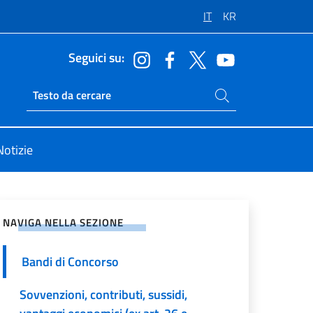
IT
KR
Seguici su:
Cerca nel sito
Ricerca sito live
Notizie
vidi sui Social Network
NAVIGA NELLA SEZIONE
Bandi di Concorso
Sovvenzioni, contributi, sussidi,