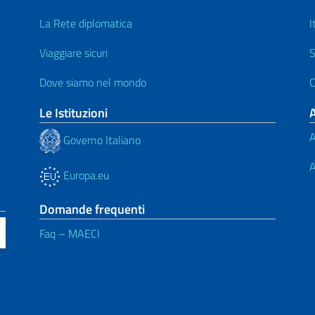
La Rete diplomatica
I
Viaggiare sicuri
S
Dove siamo nel mondo
C
Le Istituzioni
A
Governo Italiano
A
Europa.eu
Domande frequenti
Faq – MAECI