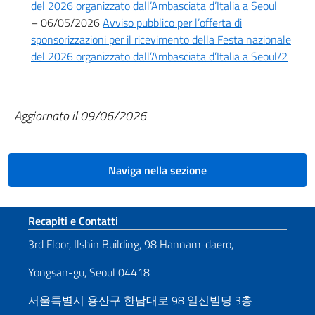
del 2026 organizzato dall’Ambasciata d’Italia a Seoul
– 06/05/2026
Avviso pubblico per l’offerta di
sponsorizzazioni per il ricevimento della Festa nazionale
del 2026 organizzato dall’Ambasciata d’Italia a Seoul/2
Aggiornato il 09/06/2026
Naviga nella sezione
Sezione footer
Recapiti e Contatti
3rd Floor, Ilshin Building, 98 Hannam-daero,
Yongsan-gu, Seoul 04418
서울특별시 용산구 한남대로 98 일신빌딩 3층