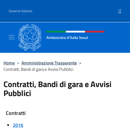
Salta al contenuto
IT
Governo Italiano
Intestazione sito, social e menù
Ambasciata d'Italia Seoul
Il nuovo sito dell'Ambasciata d'Italia Seoul
Home
>
Amministrazione Trasparente
>
Contratti, Bandi di gara e Avvisi Pubblici
Contratti, Bandi di gara e Avvisi
Pubblici
Contratti
2016