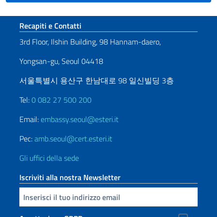
Sezione footer
Recapiti e Contatti
3rd Floor, Ilshin Building, 98 Hannam-daero,
Yongsan-gu, Seoul 04418
서울특별시 용산구 한남대로 98 일신빌딩 3층
Tel:
0 082 27 500 200
Email:
embassy.seoul@esteri.it
Pec:
amb.seoul@cert.esteri.it
Gli uffici della sede
Iscriviti alla nostra Newsletter
Inserisci la tua email