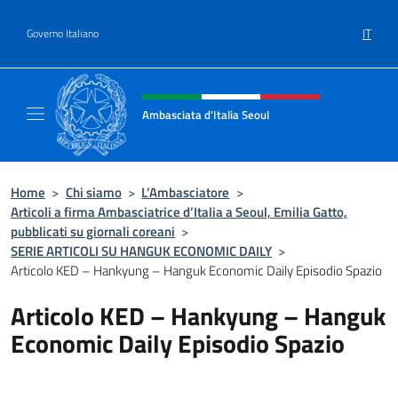
Salta al contenuto
IT
Governo Italiano
Intestazione sito, social e menù
Ambasciata d'Italia Seoul
Il nuovo sito dell'Ambasciata d'Italia Seoul
Home
>
Chi siamo
>
L’Ambasciatore
>
Articoli a firma Ambasciatrice d’Italia a Seoul, Emilia Gatto,
pubblicati su giornali coreani
>
SERIE ARTICOLI SU HANGUK ECONOMIC DAILY
>
Articolo KED – Hankyung – Hanguk Economic Daily Episodio Spazio
Articolo KED – Hankyung – Hanguk
Economic Daily Episodio Spazio