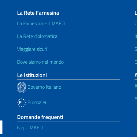
La Rete Farnesina
L
La Farnesina – il MAECI
C
La Rete diplomatica
I
Viaggiare sicuri
S
Dove siamo nel mondo
C
Le Istituzioni
A
Governo Italiano
A
Europa.eu
Domande frequenti
Faq – MAECI