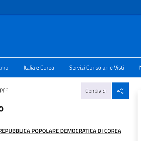
e menù
a Seoul
iamo
Italia e Corea
Servizi Consolari e Visti
Condi
uppo
Condividi
o
REPUBBLICA POPOLARE DEMOCRATICA DI COREA