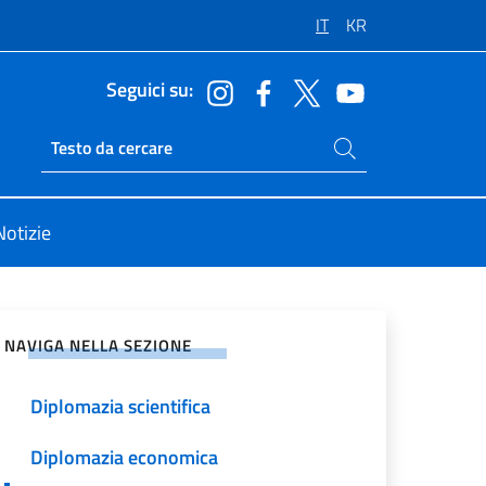
IT
KR
Seguici su:
Cerca nel sito
Ricerca sito live
Notizie
vidi sui Social Network
NAVIGA NELLA SEZIONE
Diplomazia scientifica
Diplomazia economica