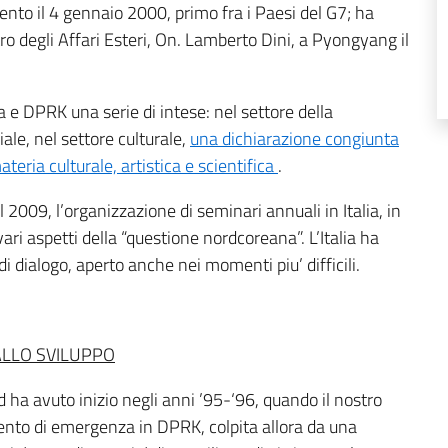
mento il 4 gennaio 2000, primo fra i Paesi del G7; ha
stro degli Affari Esteri, On. Lamberto Dini, a Pyongyang il
ia e DPRK una serie di intese: nel settore della
ale, nel settore culturale,
una dichiarazione congiunta
teria culturale, artistica e scientifica
.
il 2009, l’organizzazione di seminari annuali in Italia, in
ari aspetti della “questione nordcoreana”. L’Italia ha
 di dialogo, aperto anche nei momenti piu’ difficili.
ALLO SVILUPPO
d ha avuto inizio negli anni ’95-‘96, quando il nostro
rvento di emergenza in DPRK, colpita allora da una