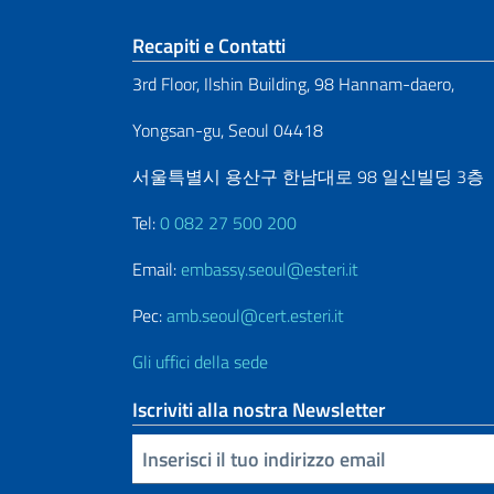
Sezione footer
Recapiti e Contatti
3rd Floor, Ilshin Building, 98 Hannam-daero,
Yongsan-gu, Seoul 04418
서울특별시 용산구 한남대로 98 일신빌딩 3층
Tel:
0 082 27 500 200
Email:
embassy.seoul@esteri.it
Pec:
amb.seoul@cert.esteri.it
Gli uffici della sede
Iscriviti alla nostra Newsletter
Inserisci la tua email