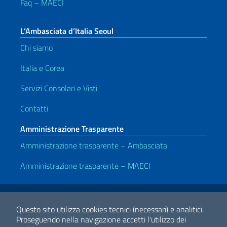
Faq – MAECI
L’Ambasciata d’Italia Seoul
Chi siamo
Italia e Corea
Servizi Consolari e Visti
Contatti
Amministrazione Trasparente
Amministrazione trasparente – Ambasciata
Amministrazione trasparente – MAECI
Link Utili
Note legali
Privacy e cookie policy
Dichiarazione di Accessibilità
Questo sito utilizza cookies tecnici (necessari) e analitici.
Proseguendo nella navigazione accetti l'utilizzo dei