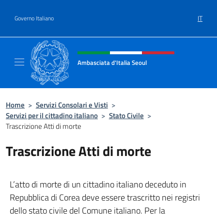
Salta al contenuto
IT
Governo Italiano
Intestazione sito, social e menù
Ambasciata d'Italia Seoul
Il nuovo sito dell'Ambasciata d'Italia Seoul
Home
>
Servizi Consolari e Visti
>
Servizi per il cittadino italiano
>
Stato Civile
>
Trascrizione Atti di morte
Trascrizione Atti di morte
L’atto di morte di un cittadino italiano deceduto in
Repubblica di Corea deve essere trascritto nei registri
dello stato civile del Comune italiano. Per la