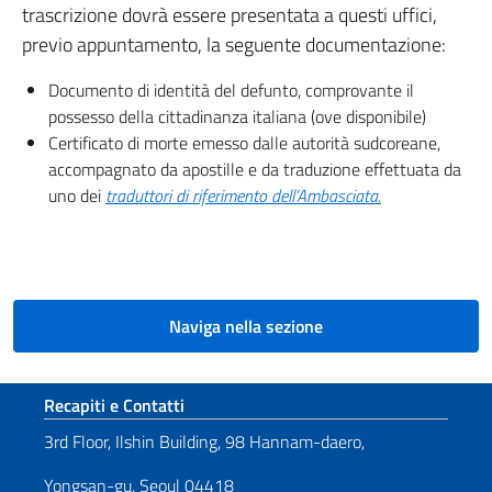
trascrizione dovrà essere presentata a questi uffici,
previo appuntamento, la seguente documentazione:
Documento di identità del defunto, comprovante il
possesso della cittadinanza italiana (ove disponibile)
Certificato di morte emesso dalle autorità sudcoreane,
accompagnato da apostille e da traduzione effettuata da
uno dei
traduttori di riferimento dell’Ambasciata
.
Naviga nella sezione
Sezione footer
Recapiti e Contatti
3rd Floor, Ilshin Building, 98 Hannam-daero,
Yongsan-gu, Seoul 04418