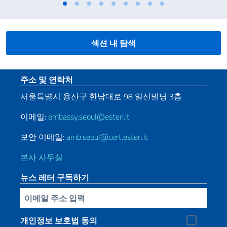
섹션 내 탐색
Sezione footer
주소 및 연락처
서울특별시
용산구
한남대로
98
일신빌딩
3
층
이메일:
embassy.seoul@esteri.it
보안 이메일:
amb.seoul@cert.esteri.it
본사 사무실
뉴스 레터 구독하기
Inserisci la tua email
개인정보 보호법 동의