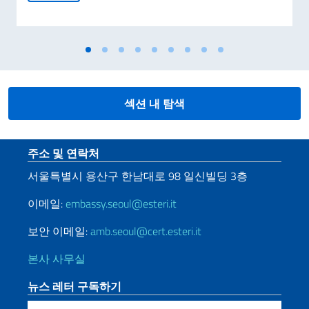
섹션 내 탐색
Sezione footer
주소 및 연락처
서울특별시
용산구
한남대로
98
일신빌딩
3
층
이메일:
embassy.seoul@esteri.it
보안 이메일:
amb.seoul@cert.esteri.it
본사 사무실
뉴스 레터 구독하기