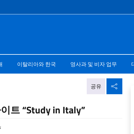
e menù
a Seoul
개
이탈리아와 한국
영사과 및 비자 업무
소셜
공유
tudy in Italy”
s