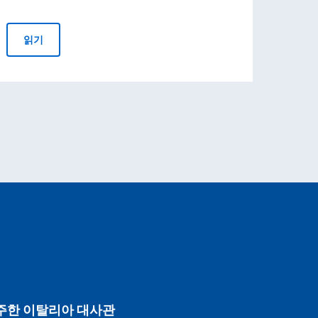
국제 플라이아노 상
읽기
읽
주한 이탈리아 대사관