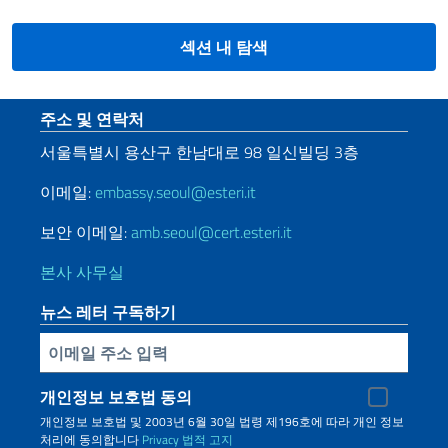
섹션 내 탐색
Sezione footer
주소 및 연락처
서울특별시
용산구
한남대로
98
일신빌딩
3
층
이메일:
embassy.seoul@esteri.it
보안 이메일:
amb.seoul@cert.esteri.it
본사 사무실
뉴스 레터 구독하기
Inserisci la tua email
개인정보 보호법 동의
개인정보 보호법 및 2003년 6월 30일 법령 제196호에 따라 개인 정보
처리에 동의합니다
Privacy
법적 고지